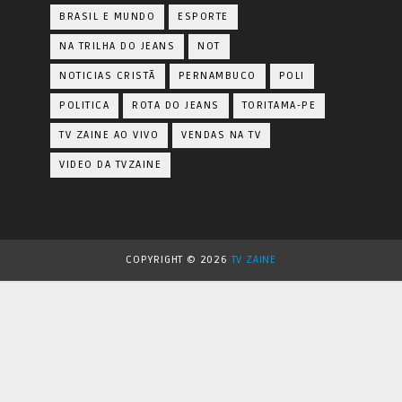
BRASIL E MUNDO
ESPORTE
NA TRILHA DO JEANS
NOT
NOTICIAS CRISTÃ
PERNAMBUCO
POLI
POLITICA
ROTA DO JEANS
TORITAMA-PE
TV ZAINE AO VIVO
VENDAS NA TV
VIDEO DA TVZAINE
COPYRIGHT ©
2026
TV ZAINE