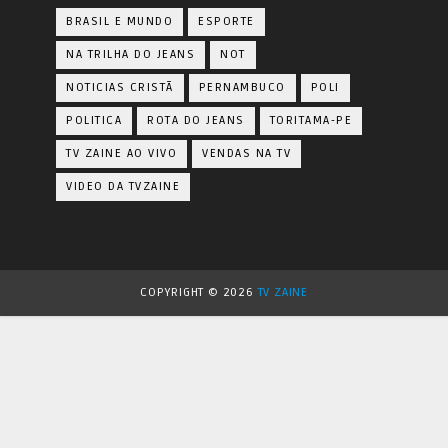
BRASIL E MUNDO
ESPORTE
NA TRILHA DO JEANS
NOT
NOTICIAS CRISTÃ
PERNAMBUCO
POLI
POLITICA
ROTA DO JEANS
TORITAMA-PE
TV ZAINE AO VIVO
VENDAS NA TV
VIDEO DA TVZAINE
COPYRIGHT ©
2026
TV ZAINE