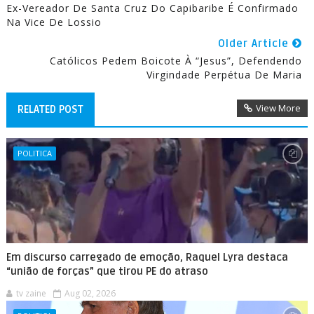
Ex-Vereador De Santa Cruz Do Capibaribe É Confirmado
Na Vice De Lossio
Older Article
Católicos Pedem Boicote À “Jesus”, Defendendo
Virgindade Perpétua De Maria
View More
RELATED POST
POLITICA
Em discurso carregado de emoção, Raquel Lyra destaca
“união de forças” que tirou PE do atraso
tv zaine
Aug 02, 2026