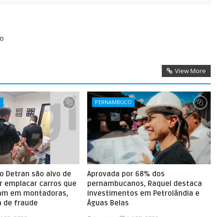
Do
View More
O
PERNAMBUCO
o Detran são alvo de
Aprovada por 68% dos
r emplacar carros que
pernambucanos, Raquel destaca
vam em montadoras,
investimentos em Petrolândia e
 de fraude
Águas Belas