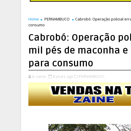
Home
PERNAMBUCO
Cabrobó: Operação policial err
consumo
Cabrobó: Operação poli
mil pés de maconha e 
para consumo
tv zaine
8 years ago
PERNAMBUCO,