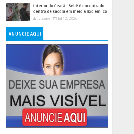
Interior do Ceará - Bebê é encontrado
dentro de sacola em meio a lixo em Icó
tv zaine
Jul 12, 2026
ANUNCIE AQUI