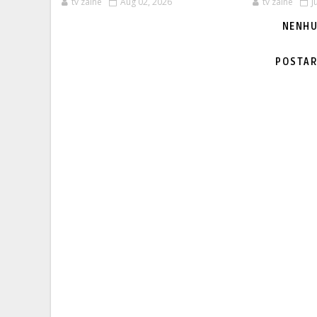
tv zaine
Aug 02, 2026
tv zaine
J
NENHU
POSTAR