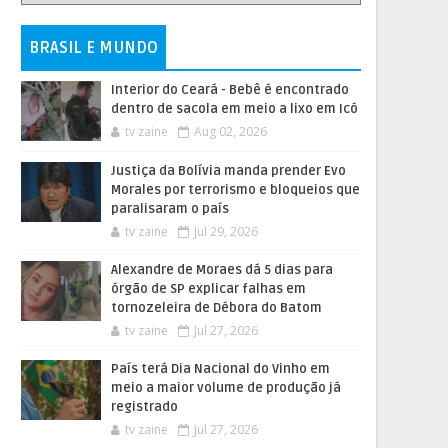
BRASIL E MUNDO
Interior do Ceará - Bebê é encontrado
dentro de sacola em meio a lixo em Icó
tv zaine
Aug 02, 2026
Justiça da Bolívia manda prender Evo
Morales por terrorismo e bloqueios que
paralisaram o país
tv zaine
Jul 29, 2026
Alexandre de Moraes dá 5 dias para
órgão de SP explicar falhas em
tornozeleira de Débora do Batom
tv zaine
Jul 27, 2026
País terá Dia Nacional do Vinho em
meio a maior volume de produção já
registrado
tv zaine
Jul 27, 2026