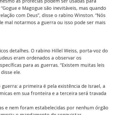
 mesmo as profecias podem ser usadas para
l. “Gogue e Magogue são inevitáveis, mas quando
elação com Deus”, disse o rabino Winston. “Nós
e mal notarmos a guerra ou isso pode ser mais
cos detalhes. O rabino Hillel Weiss, porta-voz do
judeus eram ordenados a observar os
pecíficas para as guerras. “Existem muitas leis
disse ele.
guerra: a primeira é pela existência de Israel, a
micas em sua fronteira e a terceira será travada
árias e nem foram estabelecidas por nenhum órgão
 cumpriu o mandamento de conquistar