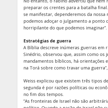
No entanto, o rabino advertiu que nem
preparar os crentes para a batalha fina
se manifestar, dependeremos da nossa r
podemos adoçar o julgamento a ponto d
horripilante do que podemos imaginar”.
Estratégias de guerra
A Bíblia descreve inúmeras guerras em ri
Sinédrio, observou que, assim como os 
mandamentos bíblicos, há orientações es
na Torá sobre como travar uma guerra”, 
Weiss explicou que existem três tipos de 
segunda é por razões políticas ou econô
no fim dos tempos.
“As fronteiras de Israel não são arbitr
político. Quando a nação de Israel não