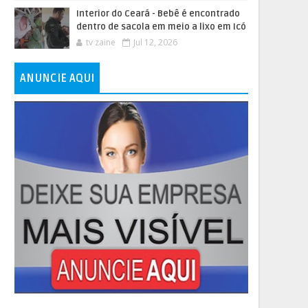
Interior do Ceará - Bebê é encontrado
dentro de sacola em meio a lixo em Icó
tv zaine
Jul 12, 2026
ANUNCIE AQUI