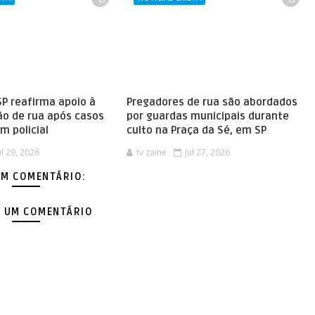
SP reafirma apoio à
Pregadores de rua são abordados
ão de rua após casos
por guardas municipais durante
m policial
culto na Praça da Sé, em SP
ul 29, 2026
tv zaine
Jul 27, 2026
M COMENTÁRIO:
 UM COMENTÁRIO