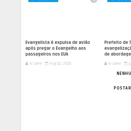
Evangelista é expulsa de avião
Prefeito de 
após pregar o Evangelho aos
evangelizaç
passageiros nos EUA
de abordage
tv zaine
Aug 02, 2026
tv zaine
J
NENHU
POSTAR