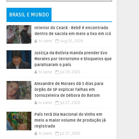
BRASIL E MUNDO
Interior do Ceará - Bebê é encontrado
dentro de sacola em meio a lixo em Icó
tv zaine
Aug 02, 2026
Justiça da Bolívia manda prender Evo
Morales por terrorismo e bloqueios que
paralisaram o país
tv zaine
Jul 29, 2026
Alexandre de Moraes dá 5 dias para
órgão de SP explicar falhas em
tornozeleira de Débora do Batom
tv zaine
Jul 27, 2026
País terá Dia Nacional do Vinho em
meio a maior volume de produção já
registrado
tv zaine
Jul 27, 2026