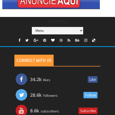
Páginas
CONNECT WITH US
34.2k
Like
likes
28.6k
Follow
followers
8.6k
Subscribe
subscribers