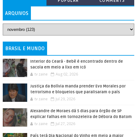
POPULAR
COMMENTS
ARQUIVOS
BRASIL E MUNDO
Interior do Ceará - Bebê é encontrado dentro de
sacola em meio a lixo em Icó
tv zaine
Aug 02, 2026
Justiça da Bolívia manda prender Evo Morales por
terrorismo e bloqueios que paralisaram o país
tv zaine
Jul 29, 2026
Alexandre de Moraes dá 5 dias para órgão de SP
explicar falhas em tornozeleira de Débora do Batom
tv zaine
Jul 27, 2026
País terá Dia Nacional do Vinho em meio a maior