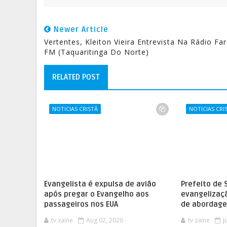
Newer Article
Vertentes, Kleiton Vieira Entrevista Na Rádio Far
FM (Taquaritinga Do Norte)
RELATED POST
NOTICIAS CRISTÃ
NOTICIAS CRI
Evangelista é expulsa de avião
Prefeito de 
após pregar o Evangelho aos
evangelizaç
passageiros nos EUA
de abordage
tv zaine
Aug 02, 2026
tv zaine
J