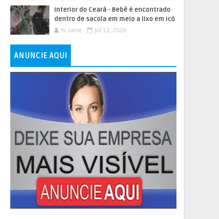
Interior do Ceará - Bebê é encontrado
dentro de sacola em meio a lixo em Icó
tv zaine
Jul 12, 2026
ANUNCIE AQUI