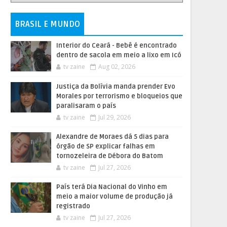
BRASIL E MUNDO
Interior do Ceará - Bebê é encontrado
dentro de sacola em meio a lixo em Icó
tv zaine
Aug 02, 2026
Justiça da Bolívia manda prender Evo
Morales por terrorismo e bloqueios que
paralisaram o país
tv zaine
Jul 29, 2026
Alexandre de Moraes dá 5 dias para
órgão de SP explicar falhas em
tornozeleira de Débora do Batom
tv zaine
Jul 27, 2026
País terá Dia Nacional do Vinho em
meio a maior volume de produção já
registrado
tv zaine
Jul 27, 2026