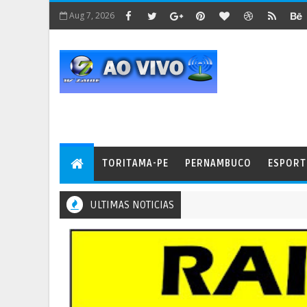
Aug 7, 2026
TORITAMA-PE
PERNAMBUCO
ESPORT
ULTIMAS NOTICIAS
 são alvo de operação por emplacar carros que ainda estavam em mo