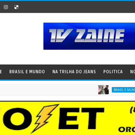
E
BRASIL E MUNDO
NA TRILHA DO JEANS
POLITICA
N
Int
BRASIL E MUNDO
ntadoras, em esquema de fraude