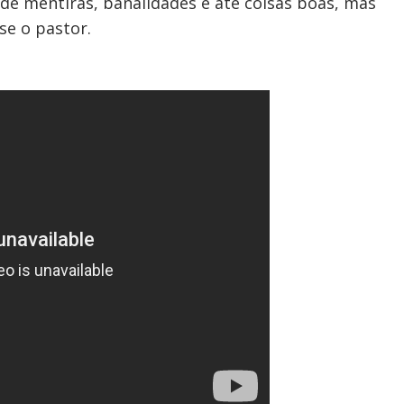
de mentiras, banalidades e até coisas boas, mas
se o pastor.