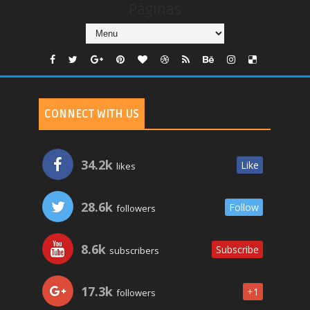
Páginas
CONNECT WITH US
34.2k
Like
likes
28.6k
Follow
followers
8.6k
Subscribe
subscribers
17.3k
+1
followers