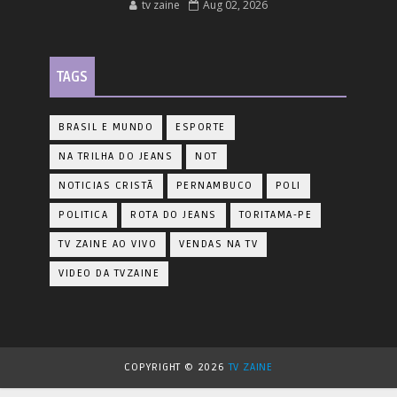
tv zaine
Aug 02, 2026
TAGS
BRASIL E MUNDO
ESPORTE
NA TRILHA DO JEANS
NOT
NOTICIAS CRISTÃ
PERNAMBUCO
POLI
POLITICA
ROTA DO JEANS
TORITAMA-PE
TV ZAINE AO VIVO
VENDAS NA TV
VIDEO DA TVZAINE
COPYRIGHT ©
2026
TV ZAINE