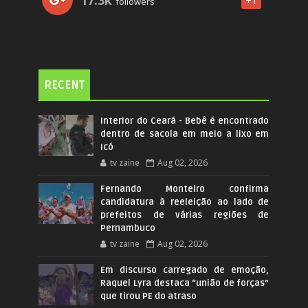
17.3k
+1
followers
RECENT
Interior do Ceará - Bebê é encontrado
dentro de sacola em meio a lixo em
Icó
tv zaine
Aug 02, 2026
Fernando Monteiro confirma
candidatura à reeleição ao lado de
prefeitos de várias regiões de
Pernambuco
tv zaine
Aug 02, 2026
Em discurso carregado de emoção,
Raquel Lyra destaca “união de forças”
que tirou PE do atraso