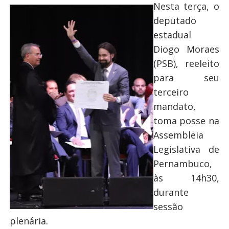
Nesta terça, o
deputado
estadual
Diogo Moraes
(PSB), reeleito
para seu
terceiro
mandato,
toma posse na
Assembleia
Legislativa de
Pernambuco,
às 14h30,
durante
sessão
plenária.