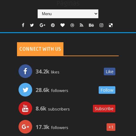
Páginas
CONNECT WITH US
34.2k
Like
likes
28.6k
Follow
followers
8.6k
Subscribe
subscribers
17.3k
+1
followers