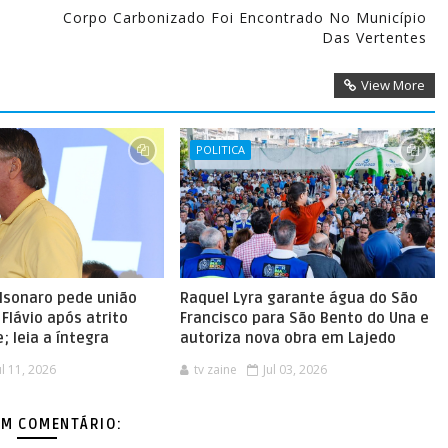
Corpo Carbonizado Foi Encontrado No Município
Das Vertentes
View More
POLITICA
olsonaro pede união
Raquel Lyra garante água do São
Flávio após atrito
Francisco para São Bento do Una e
; leia a íntegra
autoriza nova obra em Lajedo
ul 11, 2026
tv zaine
Jul 03, 2026
M COMENTÁRIO: