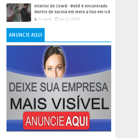
Interior do Ceará - Bebê é encontrado
dentro de sacola em meio a lixo em Icó
tv zaine
Jul 12, 2026
ANUNCIE AQUI