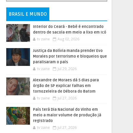
BRASIL E MUNDO
Interior do Ceará - Bebê é encontrado
dentro de sacola em meio a lixo em Icó
tv zaine
Aug 02, 2026
Justiça da Bolívia manda prender Evo
Morales por terrorismo e bloqueios que
paralisaram o país
tv zaine
Jul 29, 2026
Alexandre de Moraes dá 5 dias para
órgão de SP explicar falhas em
tornozeleira de Débora do Batom
tv zaine
Jul 27, 2026
País terá Dia Nacional do Vinho em
meio a maior volume de produção já
registrado
tv zaine
Jul 27, 2026