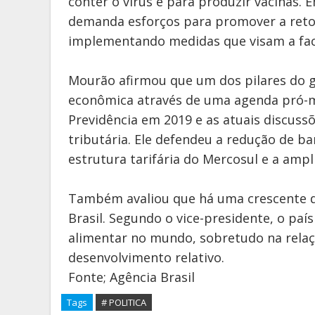
conter o vírus e para produzir vacinas.
demanda esforços para promover a reto
implementando medidas que visam a facili
Mourão afirmou que um dos pilares do go
econômica através de uma agenda pró-m
Previdência em 2019 e as atuais discuss
tributária. Ele defendeu a redução de ba
estrutura tarifária do Mercosul e a ampl
Também avaliou que há uma crescente d
Brasil. Segundo o vice-presidente, o paí
alimentar no mundo, sobretudo na rela
desenvolvimento relativo.
Fonte; Agência Brasil
Tags
# POLITICA