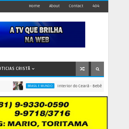
Home
About
Contact
404
OTICIAS CRISTÃ
Interior do Ceará - Bebê é encontrado dentro d
BRASIL E MUNDO