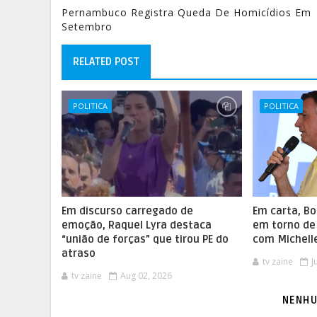
Pernambuco Registra Queda De Homicídios Em
Setembro
RELATED POST
POLITICA
POLITICA
Em discurso carregado de
Em carta, B
emoção, Raquel Lyra destaca
em torno de 
“união de forças” que tirou PE do
com Michelle
atraso
tv zaine
J
tv zaine
Aug 02, 2026
NENHU