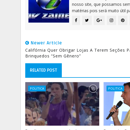
nosso site, que possamos sem
matérias pois será muito útil 
Newer Article
Califórnia Quer Obrigar Lojas A Terem Seções P
Brinquedos “sem Gênero”
RELATED POST
POLITICA
POLITICA