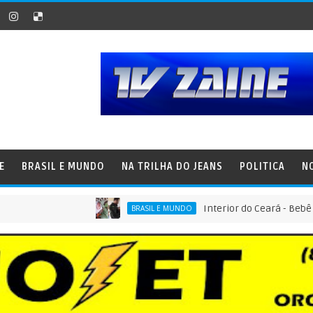
E
BRASIL E MUNDO
NA TRILHA DO JEANS
POLITICA
N
Interior do Ceará - Bebê é encon
BRASIL E MUNDO