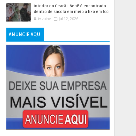
Interior do Ceará - Bebê é encontrado
dentro de sacola em meio a lixo em Icó
tv zaine
Jul 12, 2026
ANUNCIE AQUI