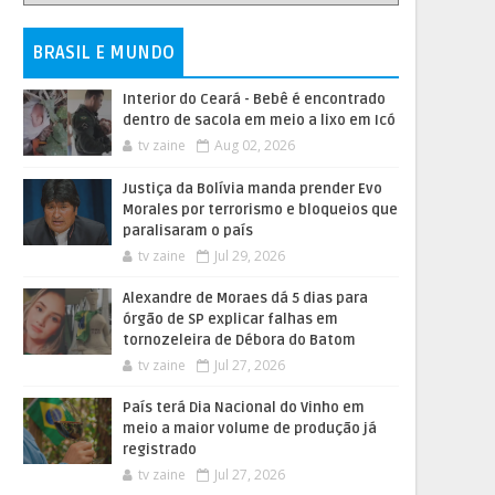
BRASIL E MUNDO
Interior do Ceará - Bebê é encontrado
dentro de sacola em meio a lixo em Icó
tv zaine
Aug 02, 2026
Justiça da Bolívia manda prender Evo
Morales por terrorismo e bloqueios que
paralisaram o país
tv zaine
Jul 29, 2026
Alexandre de Moraes dá 5 dias para
órgão de SP explicar falhas em
tornozeleira de Débora do Batom
tv zaine
Jul 27, 2026
País terá Dia Nacional do Vinho em
meio a maior volume de produção já
registrado
tv zaine
Jul 27, 2026