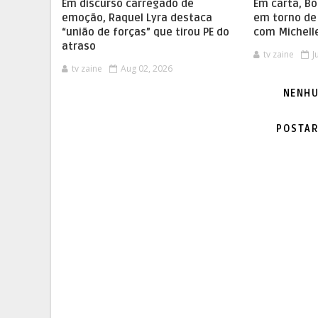
Em discurso carregado de
Em carta, B
emoção, Raquel Lyra destaca
em torno de 
“união de forças” que tirou PE do
com Michelle
atraso
tv zaine
J
tv zaine
Aug 02, 2026
NENHU
POSTAR