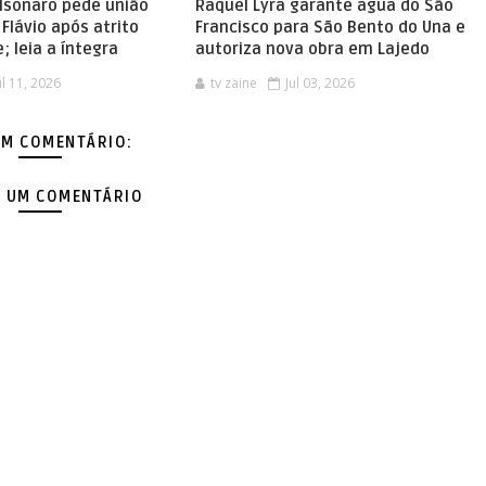
olsonaro pede união
Raquel Lyra garante água do São
Flávio após atrito
Francisco para São Bento do Una e
; leia a íntegra
autoriza nova obra em Lajedo
ul 11, 2026
tv zaine
Jul 03, 2026
M COMENTÁRIO:
 UM COMENTÁRIO