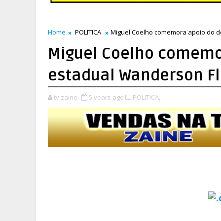
Home
POLITICA
Miguel Coelho comemora apoio do d
Miguel Coelho comemo
estadual Wanderson Fl
tv zaine
5 years ago
POLITICA,