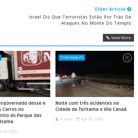
Older Article
Israel Diz Que Terroristas Estão Por Trás De
Ataques No Monte Do Templo
View More
TORITAMA-PE
esgovernado desse e
Noite com três acidentes na
s Carros no
Cidade de Toritama e Vila Canaã
nto do Parque das
tv zaine
Apr 05, 2025
ritama
ul 28, 2025