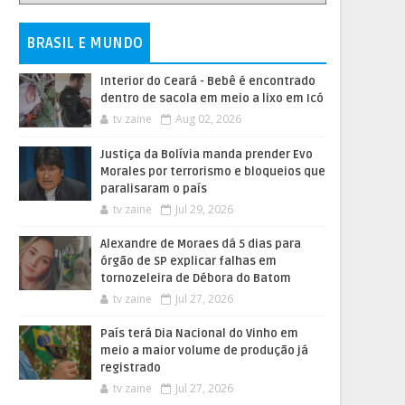
BRASIL E MUNDO
Interior do Ceará - Bebê é encontrado
dentro de sacola em meio a lixo em Icó
tv zaine
Aug 02, 2026
Justiça da Bolívia manda prender Evo
Morales por terrorismo e bloqueios que
paralisaram o país
tv zaine
Jul 29, 2026
Alexandre de Moraes dá 5 dias para
órgão de SP explicar falhas em
tornozeleira de Débora do Batom
tv zaine
Jul 27, 2026
País terá Dia Nacional do Vinho em
meio a maior volume de produção já
registrado
tv zaine
Jul 27, 2026