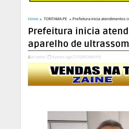
Home
TORITAMA-PE
Prefeitura inicia atendimentos
Prefeitura inicia ate
aparelho de ultrasso
tv zaine
4 years ago
TORITAMA-PE,