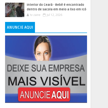
Interior do Ceará - Bebê é encontrado
dentro de sacola em meio a lixo em Icó
tv zaine
Jul 12, 2026
ANUNCIE AQUI