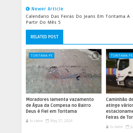
Newer Article
Calendario Das Feiras Do Jeans Em Toritama A
Partir Do Mês 5
RELATED POST
TORITAMA-PE
TORITAMA-PE
Moradores lamenta vazamento
Caminhão d
de Água da Compesa no Bairro
atinge vário
Deus é Fiel em Toritama
estacioname
Feiras de To
tv zaine
May 27, 2026
tv zaine
J