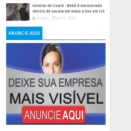
Interior do Ceará - Bebê é encontrado
dentro de sacola em meio a lixo em Icó
tv zaine
Jul 12, 2026
ANUNCIE AQUI