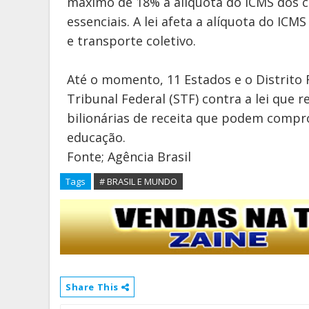
máximo de 18% a alíquota do ICMS dos c
essenciais. A lei afeta a alíquota do ICM
e transporte coletivo.
Até o momento, 11 Estados e o Distrit
Tribunal Federal (STF) contra a lei que 
bilionárias de receita que podem compr
educação.
Fonte; Agência Brasil
Tags
# BRASIL E MUNDO
Share This