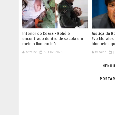
Interior do Ceará - Bebê é
Justiça da B
encontrado dentro de sacola em
Evo Morales 
meio a lixo em Icó
bloqueios qu
tv zaine
Aug 02, 2026
tv zaine
J
NENHU
POSTAR