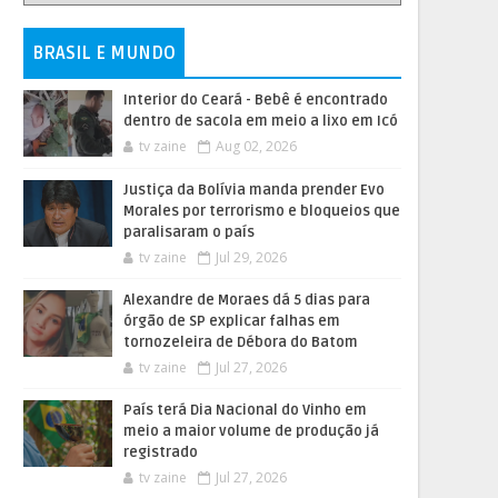
BRASIL E MUNDO
Interior do Ceará - Bebê é encontrado
dentro de sacola em meio a lixo em Icó
tv zaine
Aug 02, 2026
Justiça da Bolívia manda prender Evo
Morales por terrorismo e bloqueios que
paralisaram o país
tv zaine
Jul 29, 2026
Alexandre de Moraes dá 5 dias para
órgão de SP explicar falhas em
tornozeleira de Débora do Batom
tv zaine
Jul 27, 2026
País terá Dia Nacional do Vinho em
meio a maior volume de produção já
registrado
tv zaine
Jul 27, 2026