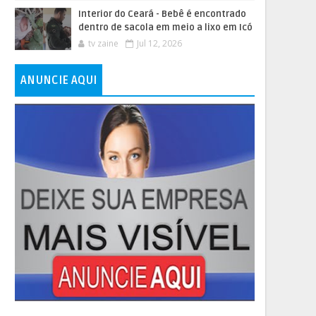
Interior do Ceará - Bebê é encontrado
dentro de sacola em meio a lixo em Icó
tv zaine
Jul 12, 2026
ANUNCIE AQUI