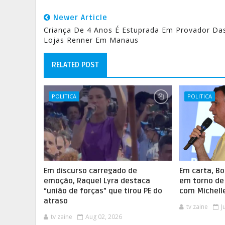
Newer Article
Criança De 4 Anos É Estuprada Em Provador Da
Lojas Renner Em Manaus
RELATED POST
POLITICA
POLITICA
Em discurso carregado de
Em carta, B
emoção, Raquel Lyra destaca
em torno de 
“união de forças” que tirou PE do
com Michelle
atraso
tv zaine
J
tv zaine
Aug 02, 2026