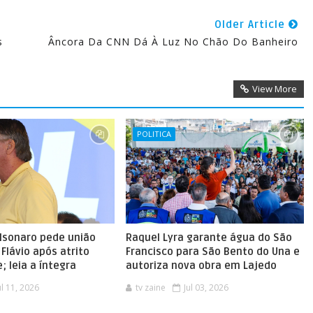
Older Article
s
Âncora Da CNN Dá À Luz No Chão Do Banheiro
View More
POLITICA
olsonaro pede união
Raquel Lyra garante água do São
Flávio após atrito
Francisco para São Bento do Una e
; leia a íntegra
autoriza nova obra em Lajedo
ul 11, 2026
tv zaine
Jul 03, 2026