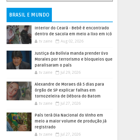
BRASIL E MUNDO
Interior do Ceará - Bebê é encontrado
dentro de sacola em meio a lixo em Icó
tv zaine
Aug 02, 2026
Justiça da Bolívia manda prender Evo
Morales por terrorismo e bloqueios que
paralisaram o país
tv zaine
Jul 29, 2026
Alexandre de Moraes dá 5 dias para
órgão de SP explicar falhas em
tornozeleira de Débora do Batom
tv zaine
Jul 27, 2026
País terá Dia Nacional do Vinho em
meio a maior volume de produção já
registrado
tv zaine
Jul 27, 2026