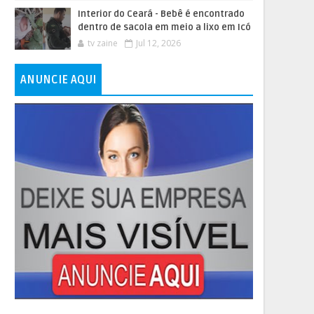
Interior do Ceará - Bebê é encontrado
dentro de sacola em meio a lixo em Icó
tv zaine
Jul 12, 2026
ANUNCIE AQUI