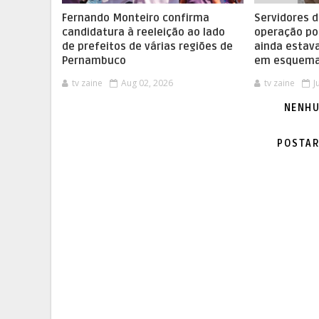
Fernando Monteiro confirma
Servidores d
candidatura à reeleição ao lado
operação po
de prefeitos de várias regiões de
ainda esta
Pernambuco
em esquema
tv zaine
Aug 02, 2026
tv zaine
J
NENHU
POSTAR