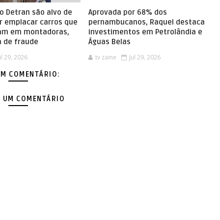
o Detran são alvo de
Aprovada por 68% dos
r emplacar carros que
pernambucanos, Raquel destaca
vam em montadoras,
investimentos em Petrolândia e
 de fraude
Águas Belas
ul 29, 2026
tv zaine
Jul 29, 2026
M COMENTÁRIO:
 UM COMENTÁRIO