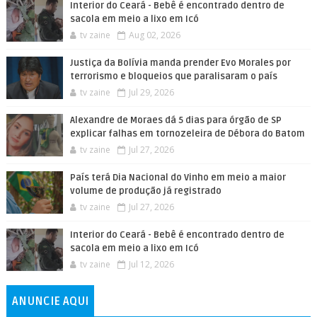
Interior do Ceará - Bebê é encontrado dentro de
sacola em meio a lixo em Icó
tv zaine
Aug 02, 2026
Justiça da Bolívia manda prender Evo Morales por
terrorismo e bloqueios que paralisaram o país
tv zaine
Jul 29, 2026
Alexandre de Moraes dá 5 dias para órgão de SP
explicar falhas em tornozeleira de Débora do Batom
tv zaine
Jul 27, 2026
País terá Dia Nacional do Vinho em meio a maior
volume de produção já registrado
tv zaine
Jul 27, 2026
Interior do Ceará - Bebê é encontrado dentro de
sacola em meio a lixo em Icó
tv zaine
Jul 12, 2026
ANUNCIE AQUI