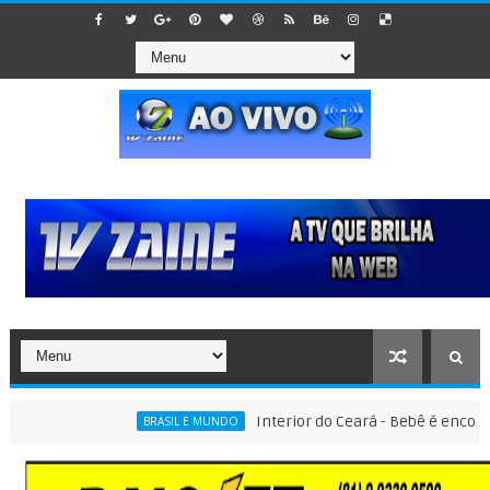
Interior do Ceará - Bebê é encontrado d
BRASIL E MUNDO
o por emplacar carros que ainda estavam em montadoras, em esquem