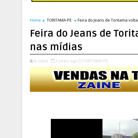
Home
TORITAMA-PE
Feira do Jeans de Toritama volt
Feira do Jeans de Tori
nas mídias
tv zaine
3 years ago
TORITAMA-PE,