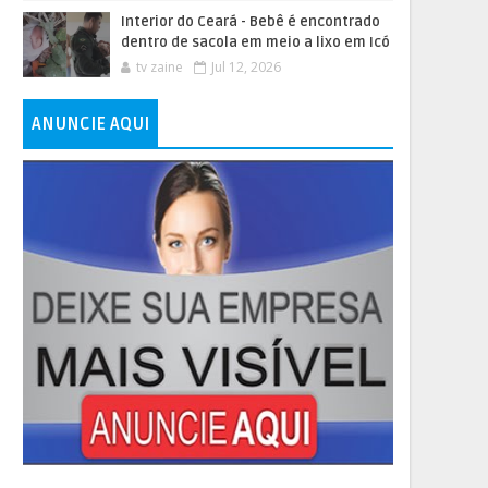
Interior do Ceará - Bebê é encontrado
dentro de sacola em meio a lixo em Icó
tv zaine
Jul 12, 2026
ANUNCIE AQUI