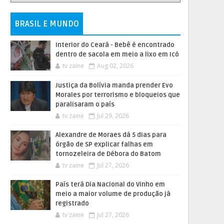
BRASIL E MUNDO
Interior do Ceará - Bebê é encontrado
dentro de sacola em meio a lixo em Icó
tv zaine
Aug 02, 2026
Justiça da Bolívia manda prender Evo
Morales por terrorismo e bloqueios que
paralisaram o país
tv zaine
Jul 29, 2026
Alexandre de Moraes dá 5 dias para
órgão de SP explicar falhas em
tornozeleira de Débora do Batom
tv zaine
Jul 27, 2026
País terá Dia Nacional do Vinho em
meio a maior volume de produção já
registrado
tv zaine
Jul 27, 2026