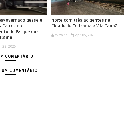
esgovernado desse e
Noite com três acidentes na
s Carros no
Cidade de Toritama e Vila Canaã
nto do Parque das
tv zaine
Apr 05, 2025
ritama
ul 28, 2025
M COMENTÁRIO:
 UM COMENTÁRIO