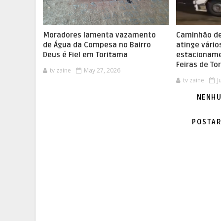
Moradores lamenta vazamento
Caminhão d
de Água da Compesa no Bairro
atinge vário
Deus é Fiel em Toritama
estacioname
Feiras de To
tv zaine
May 27, 2026
tv zaine
J
NENHU
POSTAR