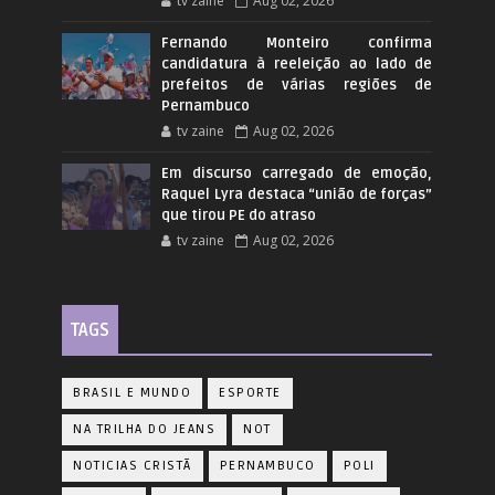
tv zaine
Aug 02, 2026
Fernando Monteiro confirma
candidatura à reeleição ao lado de
prefeitos de várias regiões de
Pernambuco
tv zaine
Aug 02, 2026
Em discurso carregado de emoção,
Raquel Lyra destaca “união de forças”
que tirou PE do atraso
tv zaine
Aug 02, 2026
TAGS
BRASIL E MUNDO
ESPORTE
NA TRILHA DO JEANS
NOT
NOTICIAS CRISTÃ
PERNAMBUCO
POLI