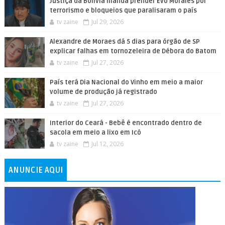
Justiça da Bolívia manda prender Evo Morales por
terrorismo e bloqueios que paralisaram o país
tv zaine
Jul 29, 2026
Alexandre de Moraes dá 5 dias para órgão de SP
explicar falhas em tornozeleira de Débora do Batom
tv zaine
Jul 27, 2026
País terá Dia Nacional do Vinho em meio a maior
volume de produção já registrado
tv zaine
Jul 27, 2026
Interior do Ceará - Bebê é encontrado dentro de
sacola em meio a lixo em Icó
tv zaine
Jul 12, 2026
ANUNCIE AQUI