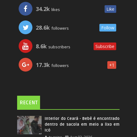
34.2k
Like
likes
28.6k
Follow
followers
8.6k
Subscribe
subscribers
17.3k
+1
followers
RECENT
Interior do Ceará - Bebê é encontrado
dentro de sacola em meio a lixo em
Icó