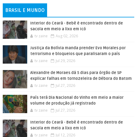
BRASIL E MUNDO
Interior do Ceará - Bebê é encontrado dentro de
sacola em meio a lixo em Icó
tv zaine
Aug 02, 2026
Justiça da Bolívia manda prender Evo Morales por
terrorismo e bloqueios que paralisaram o país
tv zaine
Jul 29, 2026
Alexandre de Moraes dá 5 dias para órgão de SP
explicar falhas em tornozeleira de Débora do Batom
tv zaine
Jul 27, 2026
País terá Dia Nacional do Vinho em meio a maior
volume de produção já registrado
tv zaine
Jul 27, 2026
Interior do Ceará - Bebê é encontrado dentro de
sacola em meio a lixo em Icó
tv zaine
Jul 12, 2026