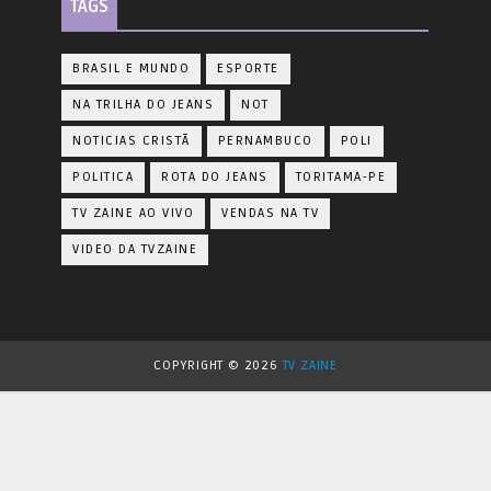
TAGS
BRASIL E MUNDO
ESPORTE
NA TRILHA DO JEANS
NOT
NOTICIAS CRISTÃ
PERNAMBUCO
POLI
POLITICA
ROTA DO JEANS
TORITAMA-PE
TV ZAINE AO VIVO
VENDAS NA TV
VIDEO DA TVZAINE
COPYRIGHT ©
2026
TV ZAINE