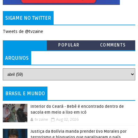
SIGAME NO TWITTER
Tweets de @tvzaine
POPULAR
COMMENTS
ARQUIVOS
BRASIL E MUNDO
Interior do Ceará - Bebê é encontrado dentro de
sacola em meio a lixo em Icó
tv zaine
Aug 02, 2026
Justiça da Bolívia manda prender Evo Morales por
terrorismo e bloqueios que paralisaram o país