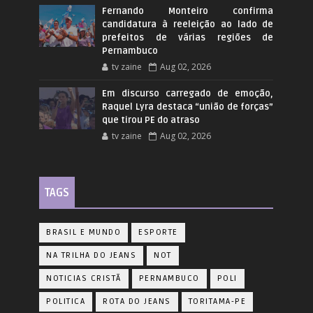
Fernando Monteiro confirma
candidatura à reeleição ao lado de
prefeitos de várias regiões de
Pernambuco
tv zaine
Aug 02, 2026
Em discurso carregado de emoção,
Raquel Lyra destaca “união de forças”
que tirou PE do atraso
tv zaine
Aug 02, 2026
TAGS
BRASIL E MUNDO
ESPORTE
NA TRILHA DO JEANS
NOT
NOTICIAS CRISTÃ
PERNAMBUCO
POLI
POLITICA
ROTA DO JEANS
TORITAMA-PE