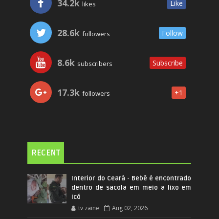
34.2k
Like
likes
28.6k
Follow
followers
8.6k
Subscribe
subscribers
17.3k
+1
followers
RECENT
Interior do Ceará - Bebê é encontrado
dentro de sacola em meio a lixo em
Icó
tv zaine
Aug 02, 2026