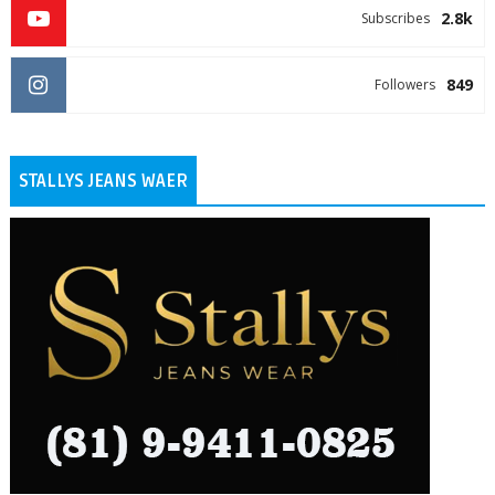
2.8k
Subscribes
849
Followers
STALLYS JEANS WAER