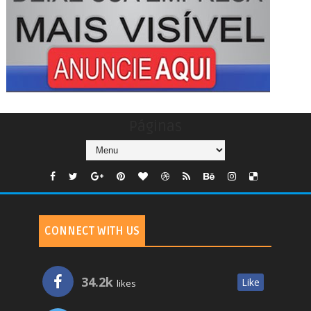
Páginas
CONNECT WITH US
34.2k
Like
likes