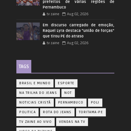
prefeitos de várias regiões de
Pernambuco
tv zaine
Aug 02, 2026
Em discurso carregado de emoção,
Raquel Lyra destaca “união de forças”
que tirou PE do atraso
tv zaine
Aug 02, 2026
TAGS
BRASIL E MUNDO
ESPORTE
NA TRILHA DO JEANS
NOT
NOTICIAS CRISTÃ
PERNAMBUCO
POLI
POLITICA
ROTA DO JEANS
TORITAMA-PE
TV ZAINE AO VIVO
VENDAS NA TV