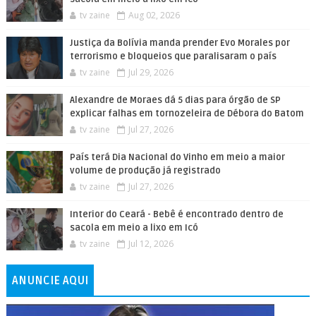
tv zaine
Aug 02, 2026
Justiça da Bolívia manda prender Evo Morales por
terrorismo e bloqueios que paralisaram o país
tv zaine
Jul 29, 2026
Alexandre de Moraes dá 5 dias para órgão de SP
explicar falhas em tornozeleira de Débora do Batom
tv zaine
Jul 27, 2026
País terá Dia Nacional do Vinho em meio a maior
volume de produção já registrado
tv zaine
Jul 27, 2026
Interior do Ceará - Bebê é encontrado dentro de
sacola em meio a lixo em Icó
tv zaine
Jul 12, 2026
ANUNCIE AQUI