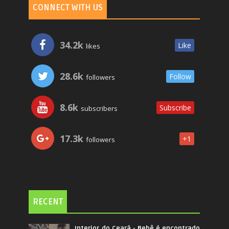
CONNECT WITH US
34.2k
Like
likes
28.6k
Follow
followers
8.6k
Subscribe
subscribers
17.3k
+1
followers
RECENT
Interior do Ceará - Bebê é encontrado