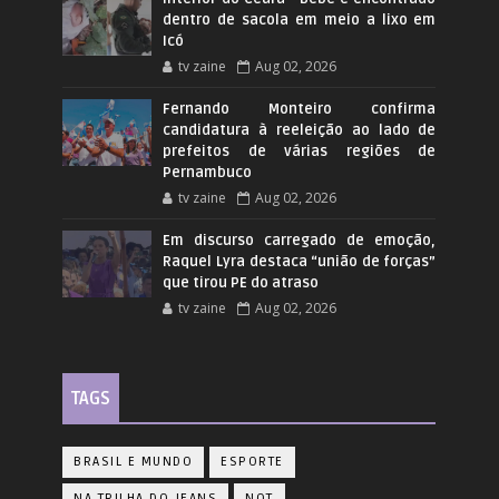
dentro de sacola em meio a lixo em
Icó
tv zaine
Aug 02, 2026
Fernando Monteiro confirma
candidatura à reeleição ao lado de
prefeitos de várias regiões de
Pernambuco
tv zaine
Aug 02, 2026
Em discurso carregado de emoção,
Raquel Lyra destaca “união de forças”
que tirou PE do atraso
tv zaine
Aug 02, 2026
TAGS
BRASIL E MUNDO
ESPORTE
NA TRILHA DO JEANS
NOT