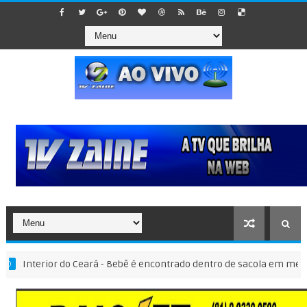
ior do Ceará - Bebê é encontrado dentro de sacola em meio a lixo em