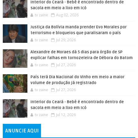
Interior do Ceará - Bebê é encontrado dentro de
sacola em meio a lixo em Icó
tv zaine
Aug 02, 2026
Justiça da Bolívia manda prender Evo Morales por
terrorismo e bloqueios que paralisaram o país
tv zaine
Jul 29, 2026
Alexandre de Moraes dá 5 dias para órgão de SP
explicar falhas em tornozeleira de Débora do Batom
tv zaine
Jul 27, 2026
País terá Dia Nacional do Vinho em meio a maior
volume de produção já registrado
tv zaine
Jul 27, 2026
Interior do Ceará - Bebê é encontrado dentro de
sacola em meio a lixo em Icó
tv zaine
Jul 12, 2026
ANUNCIE AQUI