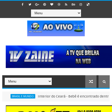
Interior do Ceará - Bebê é encontrado dentro de saco
BRASIL E MUNDO