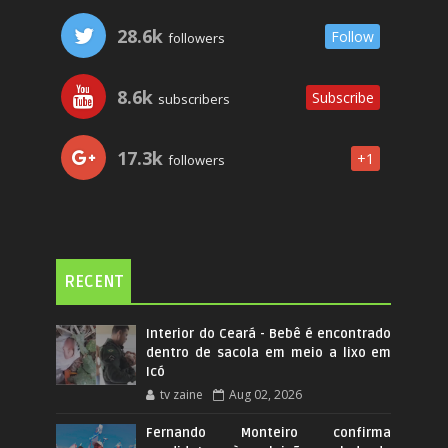
28.6k
Follow
followers
8.6k
Subscribe
subscribers
17.3k
+1
followers
RECENT
Interior do Ceará - Bebê é encontrado
dentro de sacola em meio a lixo em
Icó
tv zaine
Aug 02, 2026
Fernando Monteiro confirma