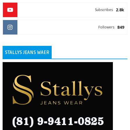
2.8k
Subscribes
849
Followers
STALLYS JEANS WAER