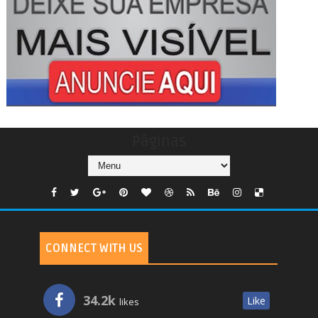
Páginas
CONNECT WITH US
34.2k
Like
likes