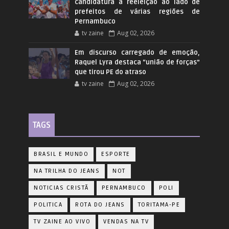
candidatura à reeleição ao lado de
prefeitos de várias regiões de
Pernambuco
tv zaine
Aug 02, 2026
Em discurso carregado de emoção,
Raquel Lyra destaca “união de forças”
que tirou PE do atraso
tv zaine
Aug 02, 2026
TAGS
BRASIL E MUNDO
ESPORTE
NA TRILHA DO JEANS
NOT
NOTICIAS CRISTÃ
PERNAMBUCO
POLI
POLITICA
ROTA DO JEANS
TORITAMA-PE
TV ZAINE AO VIVO
VENDAS NA TV