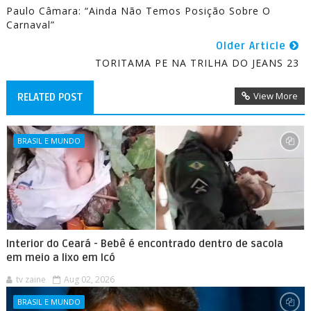
Paulo Câmara: “ainda Não Temos Posição Sobre O
Carnaval”
Older Article
TORITAMA PE NA TRILHA DO JEANS 23
View More
RELATED POST
BRASIL E MUNDO
Interior do Ceará - Bebê é encontrado dentro de sacola
em meio a lixo em Icó
tv zaine
Aug 02, 2026
BRASIL E MUNDO