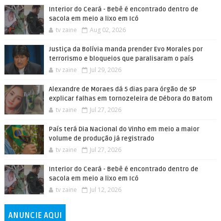
Interior do Ceará - Bebê é encontrado dentro de
sacola em meio a lixo em Icó
tv zaine
Aug 02, 2026
Justiça da Bolívia manda prender Evo Morales por
terrorismo e bloqueios que paralisaram o país
tv zaine
Jul 29, 2026
Alexandre de Moraes dá 5 dias para órgão de SP
explicar falhas em tornozeleira de Débora do Batom
tv zaine
Jul 27, 2026
País terá Dia Nacional do Vinho em meio a maior
volume de produção já registrado
tv zaine
Jul 27, 2026
Interior do Ceará - Bebê é encontrado dentro de
sacola em meio a lixo em Icó
tv zaine
Jul 12, 2026
ANUNCIE AQUI