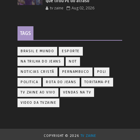
que tirou PE do atraso
tv zaine
Aug 02, 2026
TAGS
BRASIL E MUNDO
ESPORTE
NA TRILHA DO JEANS
NOT
NOTICIAS CRISTÃ
PERNAMBUCO
POLI
POLITICA
ROTA DO JEANS
TORITAMA-PE
TV ZAINE AO VIVO
VENDAS NA TV
VIDEO DA TVZAINE
COPYRIGHT ©
2026
TV ZAINE