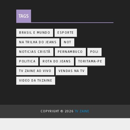
TAGS
BRASIL E MUNDO
ESPORTE
NA TRILHA DO JEANS
NOT
NOTICIAS CRISTÃ
PERNAMBUCO
POLI
POLITICA
ROTA DO JEANS
TORITAMA-PE
TV ZAINE AO VIVO
VENDAS NA TV
VIDEO DA TVZAINE
COPYRIGHT ©
2026
TV ZAINE