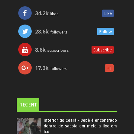
34.2k
Like
likes
28.6k
Follow
followers
8.6k
Subscribe
subscribers
17.3k
+1
followers
RECENT
Interior do Ceará - Bebê é encontrado
dentro de sacola em meio a lixo em
Icó