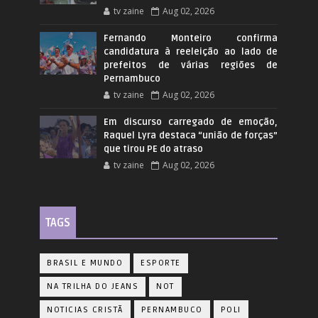
tv zaine
Aug 02, 2026
Fernando Monteiro confirma
candidatura à reeleição ao lado de
prefeitos de várias regiões de
Pernambuco
tv zaine
Aug 02, 2026
Em discurso carregado de emoção,
Raquel Lyra destaca “união de forças”
que tirou PE do atraso
tv zaine
Aug 02, 2026
TAGS
BRASIL E MUNDO
ESPORTE
NA TRILHA DO JEANS
NOT
NOTICIAS CRISTÃ
PERNAMBUCO
POLI