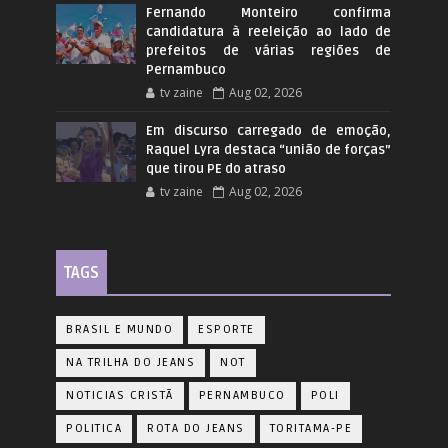
Fernando Monteiro confirma
candidatura à reeleição ao lado de
prefeitos de várias regiões de
Pernambuco
tv zaine
Aug 02, 2026
Em discurso carregado de emoção,
Raquel Lyra destaca “união de forças”
que tirou PE do atraso
tv zaine
Aug 02, 2026
TAGS
BRASIL E MUNDO
ESPORTE
NA TRILHA DO JEANS
NOT
NOTICIAS CRISTÃ
PERNAMBUCO
POLI
POLITICA
ROTA DO JEANS
TORITAMA-PE