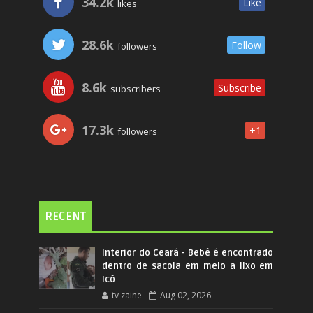
34.2k
Like
likes
28.6k
Follow
followers
8.6k
Subscribe
subscribers
17.3k
+1
followers
RECENT
Interior do Ceará - Bebê é encontrado
dentro de sacola em meio a lixo em
Icó
tv zaine
Aug 02, 2026