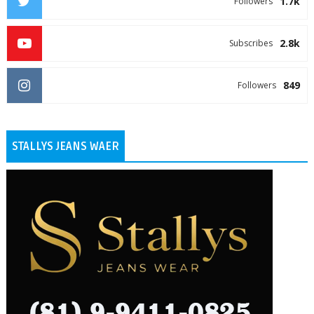
1.7k
Followers
2.8k
Subscribes
849
Followers
STALLYS JEANS WAER