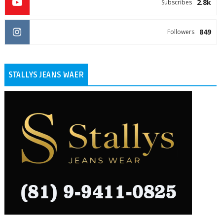
2.8k
Subscribes
849
Followers
STALLYS JEANS WAER