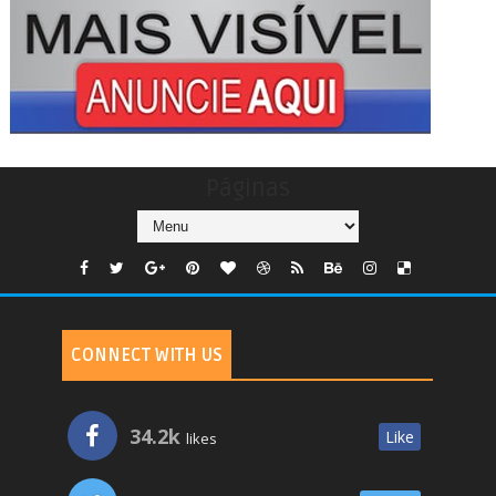
Páginas
CONNECT WITH US
34.2k
Like
likes