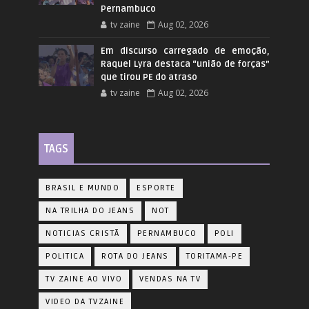
Pernambuco
tv zaine
Aug 02, 2026
Em discurso carregado de emoção,
Raquel Lyra destaca “união de forças”
que tirou PE do atraso
tv zaine
Aug 02, 2026
TAGS
BRASIL E MUNDO
ESPORTE
NA TRILHA DO JEANS
NOT
NOTICIAS CRISTÃ
PERNAMBUCO
POLI
POLITICA
ROTA DO JEANS
TORITAMA-PE
TV ZAINE AO VIVO
VENDAS NA TV
VIDEO DA TVZAINE