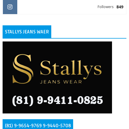
849
Followers
STALLYS JEANS WAER
(81) 9-9654-9769 9-9440-5708