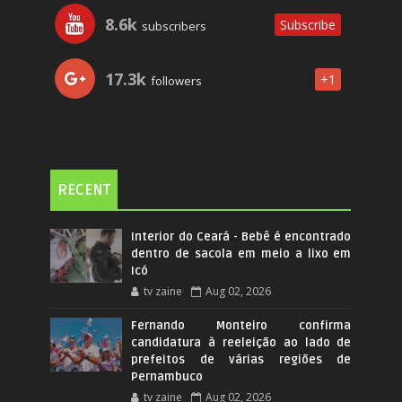
8.6k
Subscribe
subscribers
17.3k
+1
followers
RECENT
Interior do Ceará - Bebê é encontrado
dentro de sacola em meio a lixo em
Icó
tv zaine
Aug 02, 2026
Fernando Monteiro confirma
candidatura à reeleição ao lado de
prefeitos de várias regiões de
Pernambuco
tv zaine
Aug 02, 2026