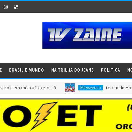
E
BRASIL E MUNDO
NA TRILHA DO JEANS
POLITICA
N
m meio a lixo em Icó
Fernando Monteiro conf
PERNAMBUCO