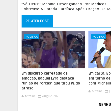
“Só Deus”: Menino Desenganado Por Médicos
Sobrevive À Parada Cardíaca Após Oração Da M
RELATED POST
POLITICA
POLITICA
Em discurso carregado de
Em carta, B
emoção, Raquel Lyra destaca
em torno de 
“união de forças” que tirou PE do
com Michelle
atraso
tv zaine
J
tv zaine
Aug 02, 2026
NENHU