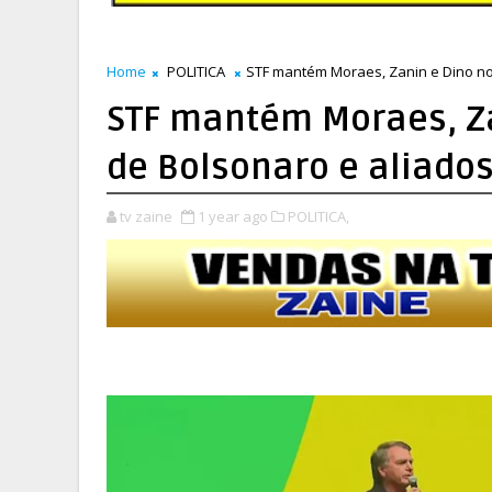
Home
POLITICA
STF mantém Moraes, Zanin e Dino no
STF mantém Moraes, Za
de Bolsonaro e aliado
tv zaine
1 year ago
POLITICA,