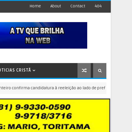
Home
About
Contact
404
OTICIAS CRISTÃ
irma candidatura à reeleição ao lado de prefeitos de várias regiõe