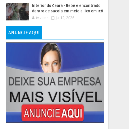
Interior do Ceará - Bebê é encontrado
dentro de sacola em meio a lixo em Icó
tv zaine
Jul 12, 2026
ANUNCIE AQUI