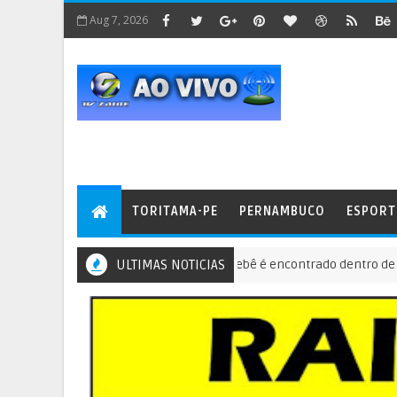
Aug 7, 2026
TORITAMA-PE
PERNAMBUCO
ESPORT
Interior do Ceará - Bebê é encontrado dentro de sacola e
ULTIMAS NOTICIAS
IL E MUNDO