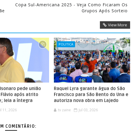
Copa Sul-Americana 2025 - Veja Como Ficaram Os
ãe
Grupos Após Sorteio
View More
POLITICA
olsonaro pede união
Raquel Lyra garante água do São
Flávio após atrito
Francisco para São Bento do Una e
; leia a íntegra
autoriza nova obra em Lajedo
ul 11, 2026
tv zaine
Jul 03, 2026
M COMENTÁRIO: