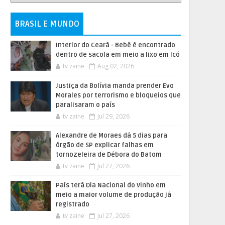
BRASIL E MUNDO
Interior do Ceará - Bebê é encontrado
dentro de sacola em meio a lixo em Icó
tv zaine
Aug 02, 2026
Justiça da Bolívia manda prender Evo
Morales por terrorismo e bloqueios que
paralisaram o país
tv zaine
Jul 29, 2026
Alexandre de Moraes dá 5 dias para
órgão de SP explicar falhas em
tornozeleira de Débora do Batom
tv zaine
Jul 27, 2026
País terá Dia Nacional do Vinho em
meio a maior volume de produção já
registrado
tv zaine
Jul 27, 2026