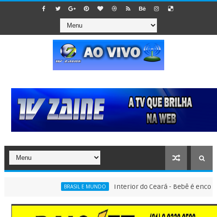
Interior do Ceará - Bebê é encontrado d
BRASIL E MUNDO
o por emplacar carros que ainda estavam em montadoras, em esquem