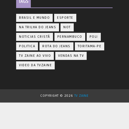
TAGS
BRASIL E MUNDO
ESPORTE
NA TRILHA DO JEANS
NOT
NOTICIAS CRISTÃ
PERNAMBUCO
POLI
POLITICA
ROTA DO JEANS
TORITAMA-PE
TV ZAINE AO VIVO
VENDAS NA TV
VIDEO DA TVZAINE
COPYRIGHT ©
2026
TV ZAINE