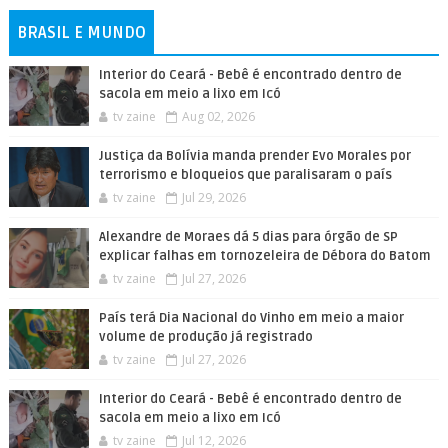
BRASIL E MUNDO
Interior do Ceará - Bebê é encontrado dentro de
sacola em meio a lixo em Icó
tv zaine
Aug 02, 2026
Justiça da Bolívia manda prender Evo Morales por
terrorismo e bloqueios que paralisaram o país
tv zaine
Jul 29, 2026
Alexandre de Moraes dá 5 dias para órgão de SP
explicar falhas em tornozeleira de Débora do Batom
tv zaine
Jul 27, 2026
País terá Dia Nacional do Vinho em meio a maior
volume de produção já registrado
tv zaine
Jul 27, 2026
Interior do Ceará - Bebê é encontrado dentro de
sacola em meio a lixo em Icó
tv zaine
Jul 12, 2026