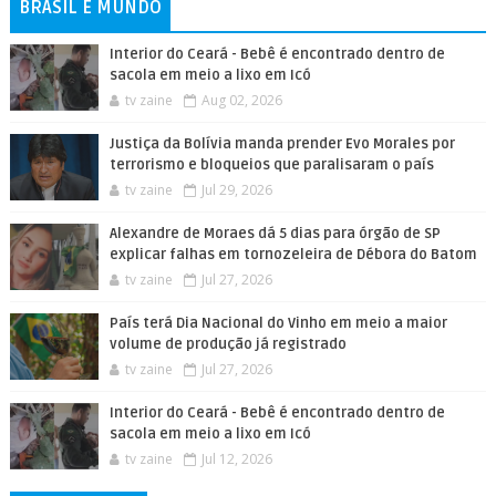
BRASIL E MUNDO
Interior do Ceará - Bebê é encontrado dentro de
sacola em meio a lixo em Icó
tv zaine
Aug 02, 2026
Justiça da Bolívia manda prender Evo Morales por
terrorismo e bloqueios que paralisaram o país
tv zaine
Jul 29, 2026
Alexandre de Moraes dá 5 dias para órgão de SP
explicar falhas em tornozeleira de Débora do Batom
tv zaine
Jul 27, 2026
País terá Dia Nacional do Vinho em meio a maior
volume de produção já registrado
tv zaine
Jul 27, 2026
Interior do Ceará - Bebê é encontrado dentro de
sacola em meio a lixo em Icó
tv zaine
Jul 12, 2026