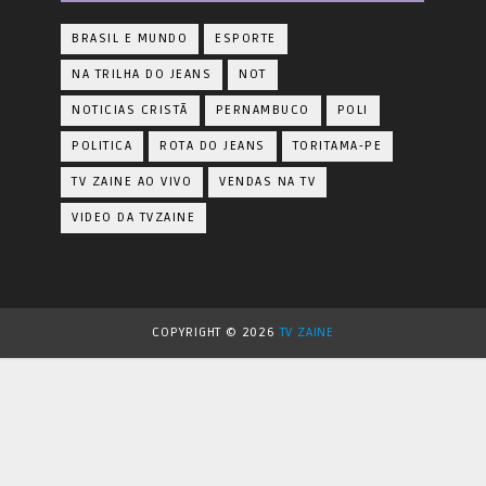
BRASIL E MUNDO
ESPORTE
NA TRILHA DO JEANS
NOT
NOTICIAS CRISTÃ
PERNAMBUCO
POLI
POLITICA
ROTA DO JEANS
TORITAMA-PE
TV ZAINE AO VIVO
VENDAS NA TV
VIDEO DA TVZAINE
COPYRIGHT ©
2026
TV ZAINE