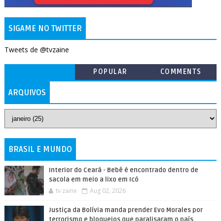
SIGAME NO TWITTER
Tweets de @tvzaine
POPULAR
COMMENTS
ARQUIVOS
BRASIL E MUNDO
Interior do Ceará - Bebê é encontrado dentro de
sacola em meio a lixo em Icó
tv zaine
Aug 02, 2026
Justiça da Bolívia manda prender Evo Morales por
terrorismo e bloqueios que paralisaram o país