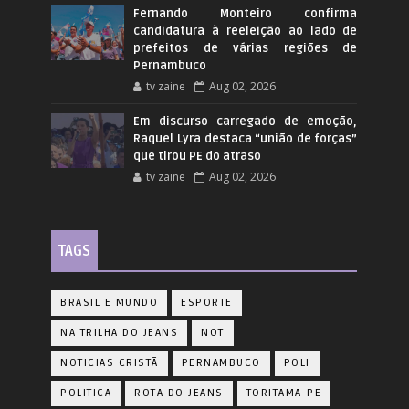
Fernando Monteiro confirma
candidatura à reeleição ao lado de
prefeitos de várias regiões de
Pernambuco
tv zaine
Aug 02, 2026
Em discurso carregado de emoção,
Raquel Lyra destaca “união de forças”
que tirou PE do atraso
tv zaine
Aug 02, 2026
TAGS
BRASIL E MUNDO
ESPORTE
NA TRILHA DO JEANS
NOT
NOTICIAS CRISTÃ
PERNAMBUCO
POLI
POLITICA
ROTA DO JEANS
TORITAMA-PE