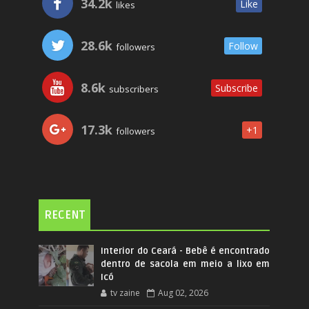
34.2k
Like
likes
28.6k
Follow
followers
8.6k
Subscribe
subscribers
17.3k
+1
followers
RECENT
Interior do Ceará - Bebê é encontrado
dentro de sacola em meio a lixo em
Icó
tv zaine
Aug 02, 2026