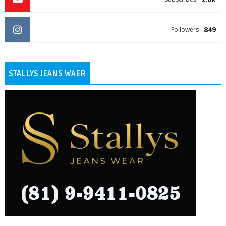
849
Followers
STALLYS JEANS WAER