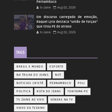
Pernambuco
tv zaine
Aug 02, 2026
Em discurso carregado de emoção,
Raquel Lyra destaca “união de forças”
que tirou PE do atraso
tv zaine
Aug 02, 2026
TAGS
BRASIL E MUNDO
ESPORTE
NA TRILHA DO JEANS
NOT
NOTICIAS CRISTÃ
PERNAMBUCO
POLI
POLITICA
ROTA DO JEANS
TORITAMA-PE
TV ZAINE AO VIVO
VENDAS NA TV
VIDEO DA TVZAINE