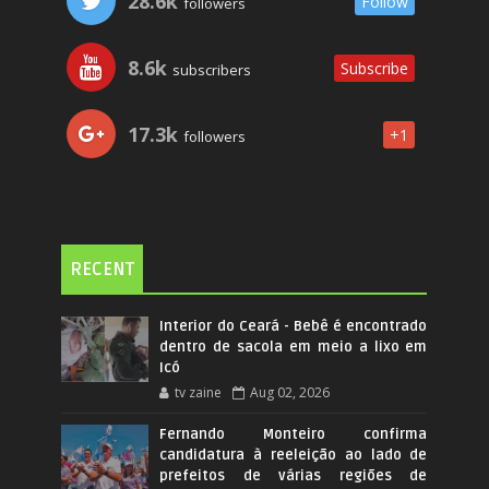
28.6k
Follow
followers
8.6k
Subscribe
subscribers
17.3k
+1
followers
RECENT
Interior do Ceará - Bebê é encontrado
dentro de sacola em meio a lixo em
Icó
tv zaine
Aug 02, 2026
Fernando Monteiro confirma
candidatura à reeleição ao lado de
prefeitos de várias regiões de