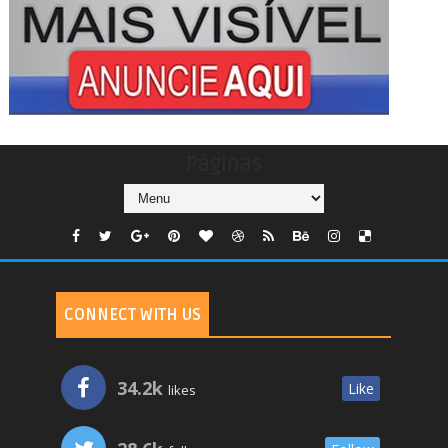
Páginas
CONNECT WITH US
34.2k
Like
likes