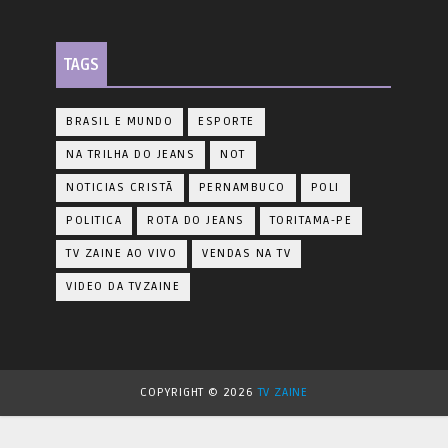
TAGS
BRASIL E MUNDO
ESPORTE
NA TRILHA DO JEANS
NOT
NOTICIAS CRISTÃ
PERNAMBUCO
POLI
POLITICA
ROTA DO JEANS
TORITAMA-PE
TV ZAINE AO VIVO
VENDAS NA TV
VIDEO DA TVZAINE
COPYRIGHT ©
2026
TV ZAINE