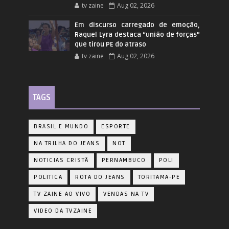
tv zaine
Aug 02, 2026
Em discurso carregado de emoção,
Raquel Lyra destaca “união de forças”
que tirou PE do atraso
tv zaine
Aug 02, 2026
TAGS
BRASIL E MUNDO
ESPORTE
NA TRILHA DO JEANS
NOT
NOTICIAS CRISTÃ
PERNAMBUCO
POLI
POLITICA
ROTA DO JEANS
TORITAMA-PE
TV ZAINE AO VIVO
VENDAS NA TV
VIDEO DA TVZAINE