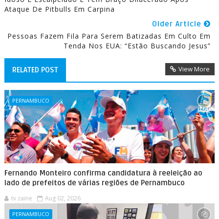
Ataque De Pitbulls Em Carpina
Older Article
Pessoas Fazem Fila Para Serem Batizadas Em Culto Em
Tenda Nos EUA: “Estão Buscando Jesus”
View More
RELATED POST
PERNAMBUCO
Fernando Monteiro confirma candidatura à reeleição ao
lado de prefeitos de várias regiões de Pernambuco
tv zaine
Aug 02, 2026
PERNAMBUCO