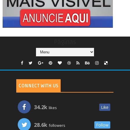
Páginas
CONNECT WITH US
34.2k
Like
likes
28.6k
Follow
followers