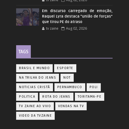
Em discurso carregado de emoção,
Raquel Lyra destaca “união de forças”
que tirou PE do atraso
tv zaine
Aug 02, 2026
TAGS
BRASIL E MUNDO
ESPORTE
NA TRILHA DO JEANS
NOT
NOTICIAS CRISTÃ
PERNAMBUCO
POLI
POLITICA
ROTA DO JEANS
TORITAMA-PE
TV ZAINE AO VIVO
VENDAS NA TV
VIDEO DA TVZAINE