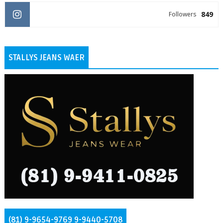
849
Followers
STALLYS JEANS WAER
(81) 9-9654-9769 9-9440-5708