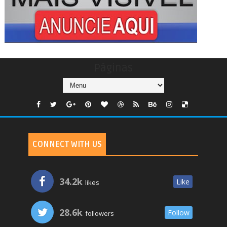
Páginas
CONNECT WITH US
34.2k
Like
likes
28.6k
Follow
followers